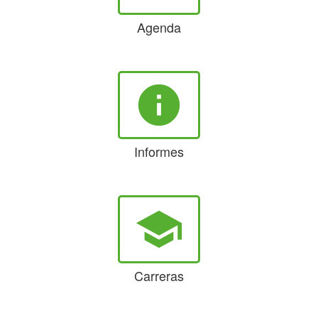
Agenda
info
Informes
school
Carreras