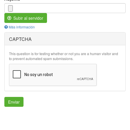
Subir al servidor
Más información
Los
CAPTCHA
archivos
deben
ser
menores
This question is for testing whether or not you are a human visitor and
que
to prevent automated spam submissions.
2
MB
.
Tipos
de
archivo
permitidos:
gif
jpg
Enviar
jpeg
png
txt
rtf
pdf
doc