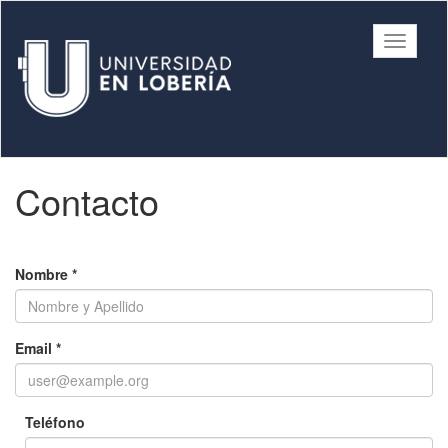
Ir
al
Universidad
Mostrar/
contenido
/ Municipalidad
barra
principal
de Lobería
de
navegac
Contenido
Contacto
principal
Nombre
*
Email
*
Teléfono