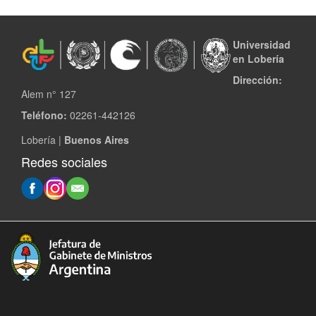
docx
odt
ppt
Universidad
pptx
en Lobería
odp
xls
Dirección:
xlsx
.
Alem n° 127
Teléfono:
02261-442126
Lobería |
Buenos Aires
Redes sociales