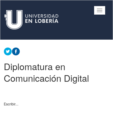
Ir
al
Universidad
Mostrar/
contenido
/ Municipalidad
barra
principal
de Lobería
de
navegac
Contenido
principal
Diplomatura en
Comunicación Digital
Escribir...