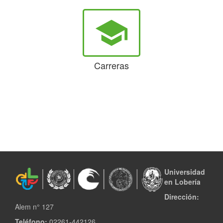
school
Carreras
Universidad
en Lobería
Dirección:
Alem n° 127
Teléfono:
02261-442126