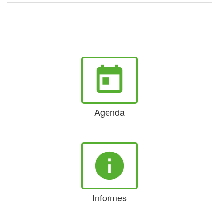
today
Agenda
info
Informes