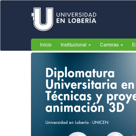
Ir
Universidad
al
/ Municipalidad
contenido
de Lobería
principal
Inicio
Institucional
Carreras
E
Contenido
principal